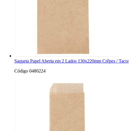
Saqueta Papel Aberta em 2 Lados 130x220mm Crêpes / Tacos -
Código 0480224