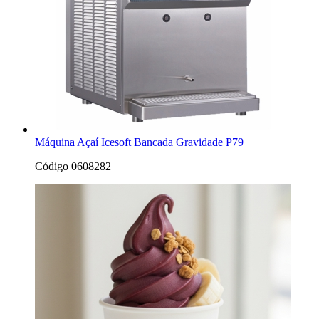
Máquina Açaí Icesoft Bancada Gravidade P79
Código 0608282