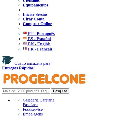
Utensílios
Equipamentos
Iniciar Sessão
Cirar Conta
Comprar Online
PT - Português
ES - Español
EN - English
FR - Français
Quatro armazéns para
Entregas Rápidas!
Geladaria Cafetaria
Pastelaria
Foodservice
Embalagens