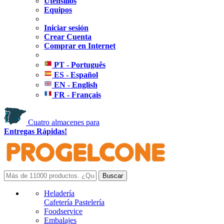
Utensilios
Equipos
Iniciar sesión
Crear Cuenta
Comprar en Internet
PT - Português
ES - Español
EN - English
FR - Français
Cuatro almacenes para
Entregas Rápidas!
Heladería
Cafetería Pastelería
Foodservice
Embalajes