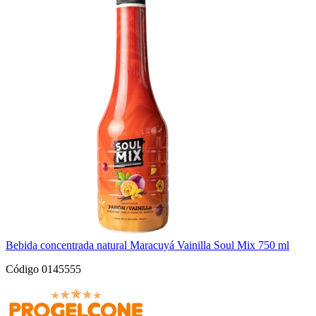
Bebida concentrada natural Maracuyá Vainilla Soul Mix 750 ml
Código 0145555