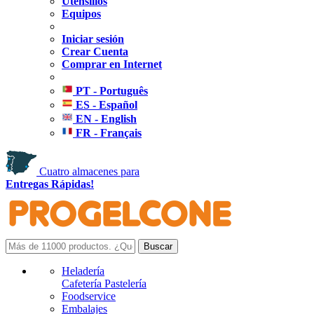
Utensilios
Equipos
Iniciar sesión
Crear Cuenta
Comprar en Internet
PT - Português
ES - Español
EN - English
FR - Français
Cuatro almacenes para
Entregas Rápidas!
Heladería
Cafetería Pastelería
Foodservice
Embalajes