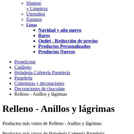
Higiene
y Limpieza
Utensilios
Equipos
Listas
Navidad y año nuevo
Bares
Outlet - Reducción de precios
Productos Personalizados
Productos Nuevos
Progelcone
Catálogo
Heladería Cafetería Pastelería
Pastelería
Coberturas y decoraciones
Decoraciones de chocolate
Relleno - Anillos y lágrimas
Relleno - Anillos y lágrimas
Productos más vistos de Relleno - Anillos y lágrimas
Productos más vistos de Heladería Cafetería Pastelería