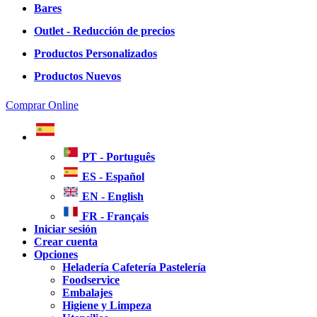
Bares
Outlet - Reducción de precios
Productos Personalizados
Productos Nuevos
Comprar Online
PT - Português
ES - Español
EN - English
FR - Français
Iniciar sesión
Crear cuenta
Opciones
Heladería Cafetería Pastelería
Foodservice
Embalajes
Higiene y Limpeza