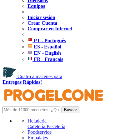
Utensilios
Equipos
Iniciar sesión
Crear Cuenta
Comprar en Internet
PT - Português
ES - Español
EN - English
FR - Français
Cuatro almacenes para
Entregas Rápidas!
Heladería
Cafetería Pastelería
Foodservice
Embalajes