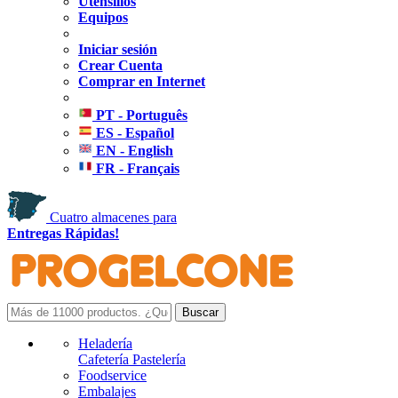
Utensilios
Equipos
Iniciar sesión
Crear Cuenta
Comprar en Internet
PT - Português
ES - Español
EN - English
FR - Français
Cuatro almacenes para
Entregas Rápidas!
Heladería
Cafetería Pastelería
Foodservice
Embalajes