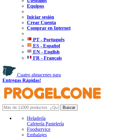
Utensilios
Equipos
Iniciar sesión
Crear Cuenta
Comprar en Internet
PT - Português
ES - Español
EN - English
FR - Français
Cuatro almacenes para
Entregas Rápidas!
Heladería
Cafetería Pastelería
Foodservice
Embalajes