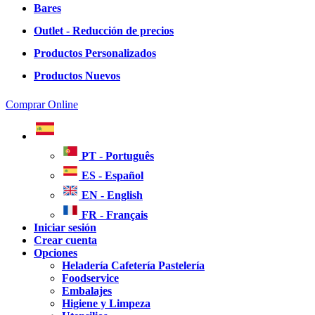
Bares
Outlet - Reducción de precios
Productos Personalizados
Productos Nuevos
Comprar Online
PT - Português
ES - Español
EN - English
FR - Français
Iniciar sesión
Crear cuenta
Opciones
Heladería Cafetería Pastelería
Foodservice
Embalajes
Higiene y Limpeza