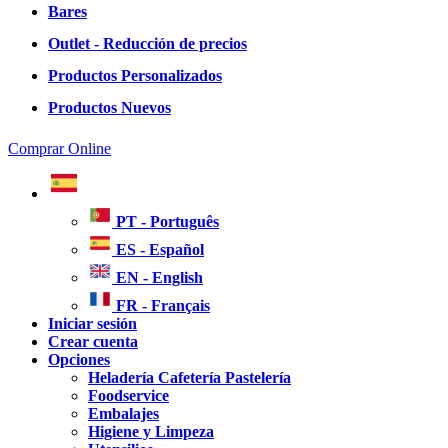
Bares
Outlet - Reducción de precios
Productos Personalizados
Productos Nuevos
Comprar Online
PT - Português
ES - Español
EN - English
FR - Français
Iniciar sesión
Crear cuenta
Opciones
Heladería Cafetería Pastelería
Foodservice
Embalajes
Higiene y Limpeza