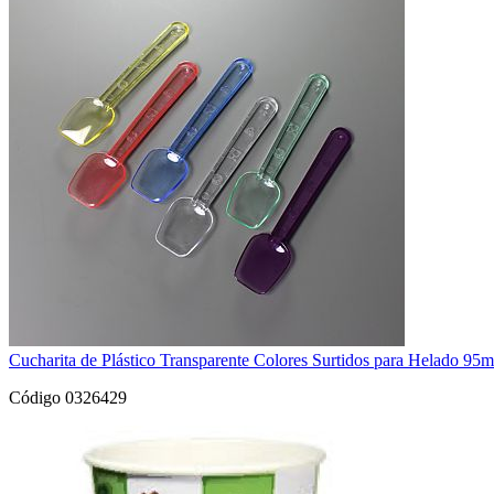
Cucharita de Plástico Transparente Colores Surtidos para Helado 9
Código 0326429