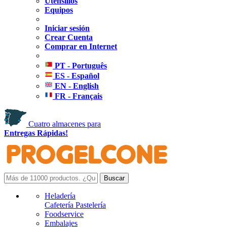
Utensilios
Equipos
Iniciar sesión
Crear Cuenta
Comprar en Internet
PT - Português
ES - Español
EN - English
FR - Français
Cuatro almacenes para
Entregas Rápidas!
Heladería
Cafetería Pastelería
Foodservice
Embalajes