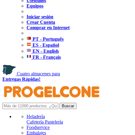
Utensilios
Equipos
Iniciar sesión
Crear Cuenta
Comprar en Internet
PT - Português
ES - Español
EN - English
FR - Français
Cuatro almacenes para
Entregas Rápidas!
Heladería
Cafetería Pastelería
Foodservice
Embalajes