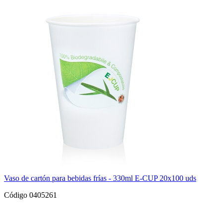
Vaso de cartón para bebidas frías - 330ml E-CUP 20x100 uds
Código 0405261