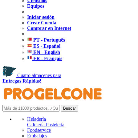
Utensilios
Equipos
Iniciar sesión
Crear Cuenta
Comprar en Internet
PT - Português
ES - Español
EN - English
FR - Français
Cuatro almacenes para
Entregas Rápidas!
Heladería
Cafetería Pastelería
Foodservice
Embalajes