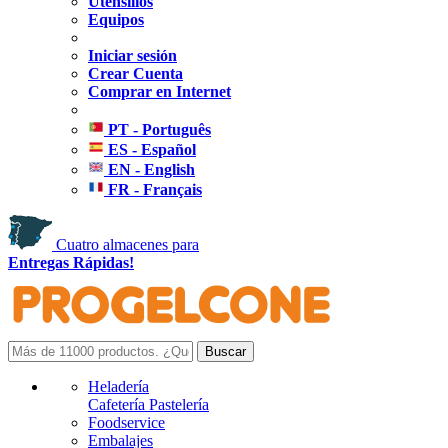
Utensilios
Equipos
Iniciar sesión
Crear Cuenta
Comprar en Internet
PT - Português
ES - Español
EN - English
FR - Français
Cuatro almacenes para
Entregas Rápidas!
Heladería
Cafetería Pastelería
Foodservice
Embalajes