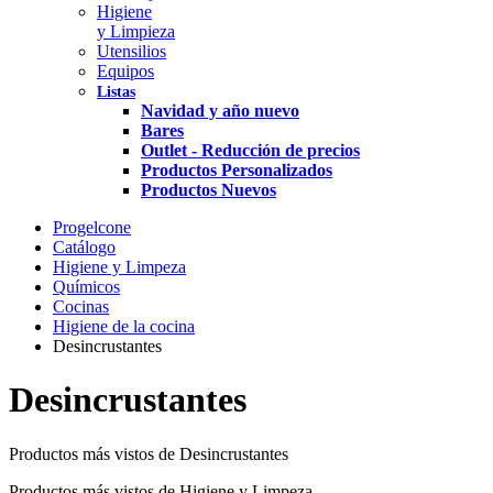
Higiene
y Limpieza
Utensilios
Equipos
Listas
Navidad y año nuevo
Bares
Outlet - Reducción de precios
Productos Personalizados
Productos Nuevos
Progelcone
Catálogo
Higiene y Limpeza
Químicos
Cocinas
Higiene de la cocina
Desincrustantes
Desincrustantes
Productos más vistos de Desincrustantes
Productos más vistos de Higiene y Limpeza