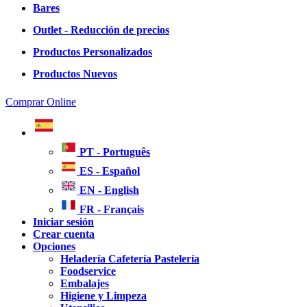
Bares
Outlet - Reducción de precios
Productos Personalizados
Productos Nuevos
Comprar Online
PT - Português
ES - Español
EN - English
FR - Français
Iniciar sesión
Crear cuenta
Opciones
Heladería Cafetería Pastelería
Foodservice
Embalajes
Higiene y Limpeza