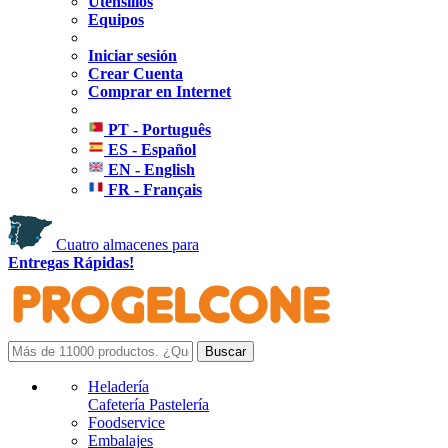
Utensilios
Equipos
Iniciar sesión
Crear Cuenta
Comprar en Internet
PT - Português
ES - Español
EN - English
FR - Français
Cuatro almacenes para
Entregas Rápidas!
Heladería
Cafetería Pastelería
Foodservice
Embalajes