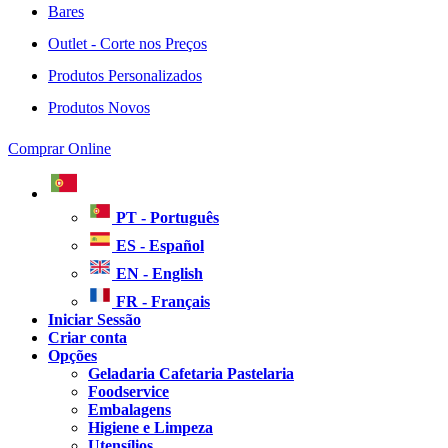
Bares
Outlet - Corte nos Preços
Produtos Personalizados
Produtos Novos
Comprar Online
PT - Português
ES - Español
EN - English
FR - Français
Iniciar Sessão
Criar conta
Opções
Geladaria Cafetaria Pastelaria
Foodservice
Embalagens
Higiene e Limpeza
Utensílios