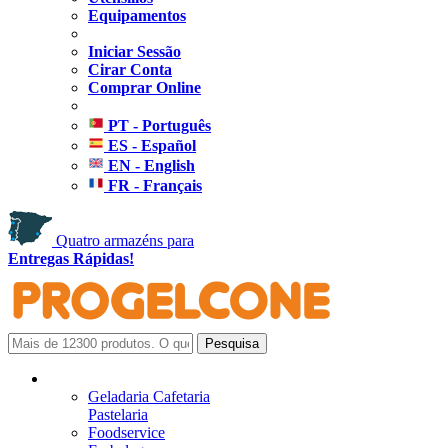
Equipamentos
Iniciar Sessão
Cirar Conta
Comprar Online
PT - Português
ES - Español
EN - English
FR - Français
Quatro armazéns para
Entregas Rápidas!
Geladaria Cafetaria
Pastelaria
Foodservice