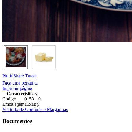
Pin it
Share
Tweet
Faça uma pergunta
Imprimir página
Características
Código
0158110
Embalagem
15x1kg
Ver tudo de Gorduras e Margarinas
Documentos