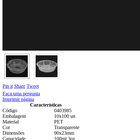
Pin it
Share
Tweet
Faça uma pergunta
Imprimir página
Características
Código
0403985
Embalagem
10x100 un
Material
PET
Cor
Transparente
Dimensões
90x23mm
Capacidade
100ml 3oz