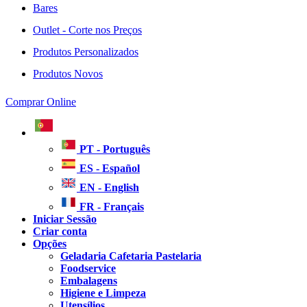
Bares
Outlet - Corte nos Preços
Produtos Personalizados
Produtos Novos
Comprar Online
PT - Português
ES - Español
EN - English
FR - Français
Iniciar Sessão
Criar conta
Opções
Geladaria Cafetaria Pastelaria
Foodservice
Embalagens
Higiene e Limpeza
Utensílios