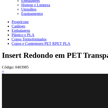
Embalagens
Higiene e Limpeza
Utensílios
Equipamentos
Progelcone
Catálogo
Embalagens
Plástico e PLA
Copos Termoformados
Copos e Contentores PET RPET PLA
Insert Redondo em PET Transpa
Código:
0403985
×