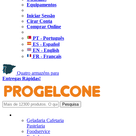
Equipamentos
Iniciar Sessão
Cirar Conta
Comprar Online
PT - Português
ES - Español
EN - English
FR - Français
Quatro armazéns para
Entregas Rápidas!
Geladaria Cafetaria
Pastelaria
Foodservice