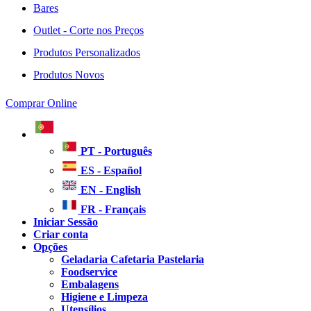
Bares
Outlet - Corte nos Preços
Produtos Personalizados
Produtos Novos
Comprar Online
PT - Português
ES - Español
EN - English
FR - Français
Iniciar Sessão
Criar conta
Opções
Geladaria Cafetaria Pastelaria
Foodservice
Embalagens
Higiene e Limpeza
Utensílios