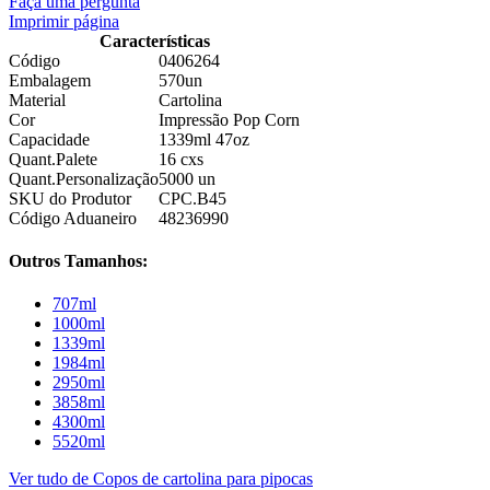
Faça uma pergunta
Imprimir página
Características
Código
0406264
Embalagem
570un
Material
Cartolina
Cor
Impressão Pop Corn
Capacidade
1339ml 47oz
Quant.Palete
16 cxs
Quant.Personalização
5000 un
SKU do Produtor
CPC.B45
Código Aduaneiro
48236990
Outros Tamanhos:
707ml
1000ml
1339ml
1984ml
2950ml
3858ml
4300ml
5520ml
Ver tudo de Copos de cartolina para pipocas