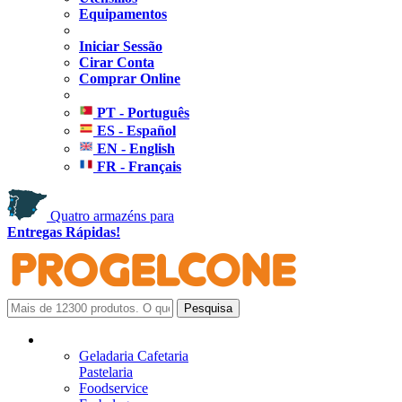
Equipamentos
Iniciar Sessão
Cirar Conta
Comprar Online
PT - Português
ES - Español
EN - English
FR - Français
Quatro armazéns para
Entregas Rápidas!
Geladaria Cafetaria
Pastelaria
Foodservice