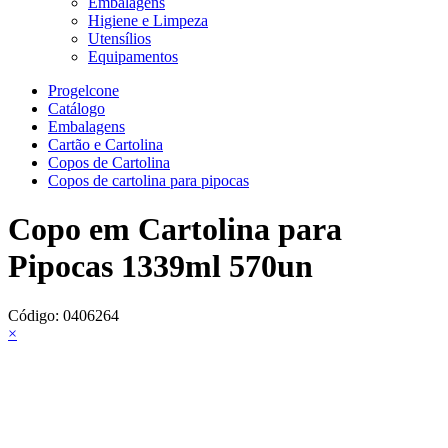
Embalagens
Higiene e Limpeza
Utensílios
Equipamentos
Progelcone
Catálogo
Embalagens
Cartão e Cartolina
Copos de Cartolina
Copos de cartolina para pipocas
Copo em Cartolina para
Pipocas 1339ml 570un
Código:
0406264
×