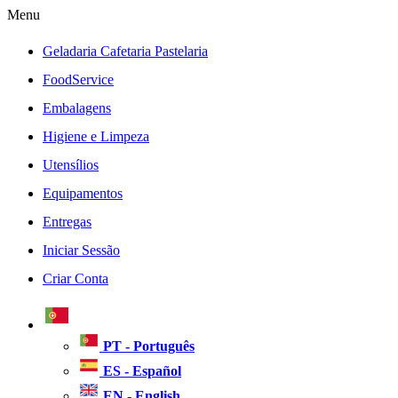
Menu
Geladaria Cafetaria Pastelaria
FoodService
Embalagens
Higiene e Limpeza
Utensílios
Equipamentos
Entregas
Iniciar Sessão
Criar Conta
PT - Português
ES - Español
EN - English