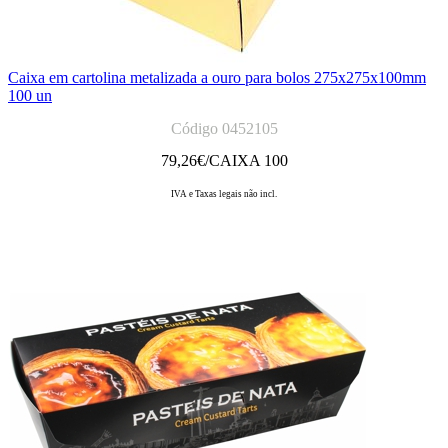
Caixa em cartolina metalizada a ouro para bolos 275x275x100mm
100 un
Código 0452105
79,26
€/CAIXA 100
IVA e Taxas legais não incl.