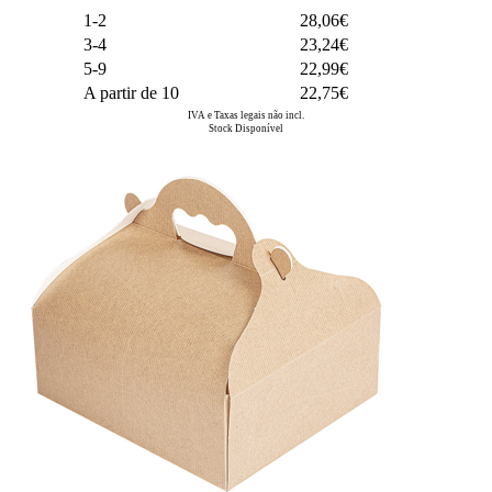
1-2
28,06€
3-4
23,24€
5-9
22,99€
A partir de 10
22,75€
IVA e Taxas legais não incl.
Stock Disponível