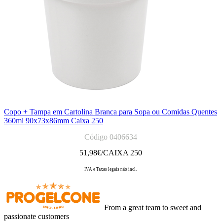
Copo + Tampa em Cartolina Branca para Sopa ou Comidas Quentes
360ml 90x73x86mm Caixa 250
Código 0406634
51,98
€/CAIXA 250
IVA e Taxas legais não incl.
From a great team to sweet and
passionate customers