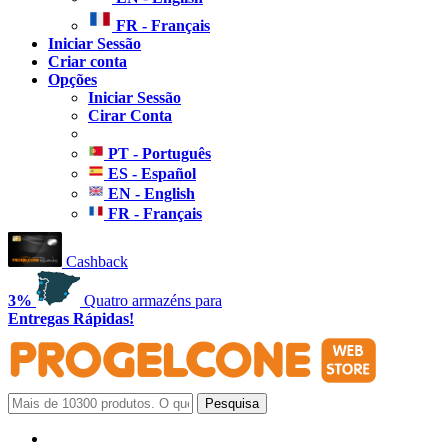
FR - Français
Iniciar Sessão
Criar conta
Opções
Iniciar Sessão
Cirar Conta
PT - Português
ES - Español
EN - English
FR - Français
Cashback
3%
Quatro armazéns para
Entregas Rápidas!