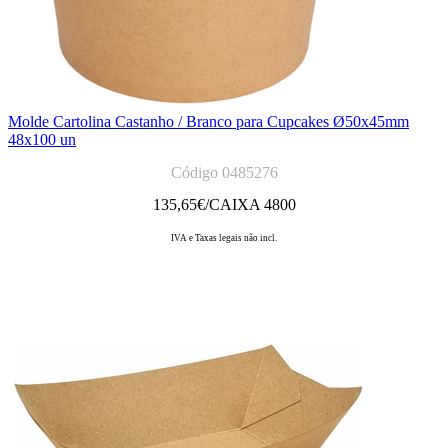
Molde Cartolina Castanho / Branco para Cupcakes Ø50x45mm
48x100 un
Código 0485276
135,65
€/CAIXA 4800
IVA e Taxas legais não incl.