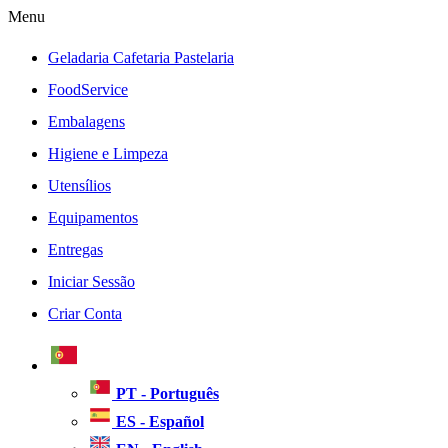
Menu
Geladaria Cafetaria Pastelaria
FoodService
Embalagens
Higiene e Limpeza
Utensílios
Equipamentos
Entregas
Iniciar Sessão
Criar Conta
PT - Português
ES - Español