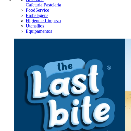
Cafetaria Pastelaria
FoodService
Embalagens
Higiene e Limpeza
Utensílios
Equipamentos