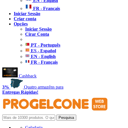
EN - English
FR - Français
Iniciar Sessão
Criar conta
Opções
Iniciar Sessão
Cirar Conta
PT - Português
ES - Español
EN - English
FR - Français
Cashback
3%
Quatro armazéns para
Entregas Rápidas!
Geladaria