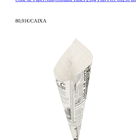
80,91
€/CAIXA