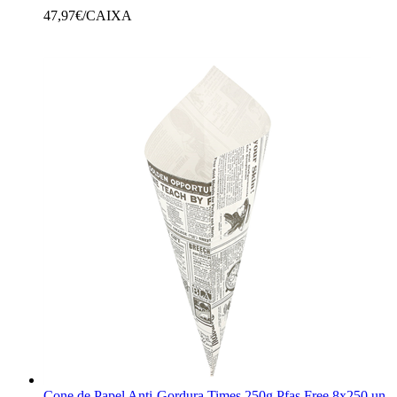
47,97
€/CAIXA
Cone de Papel Anti-Gordura Times 250g Pfas Free 8x250 un