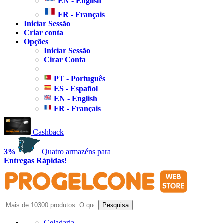
EN - English
FR - Français
Iniciar Sessão
Criar conta
Opções
Iniciar Sessão
Cirar Conta
PT - Português
ES - Español
EN - English
FR - Français
Cashback
3%
Quatro armazéns para
Entregas Rápidas!
Geladaria