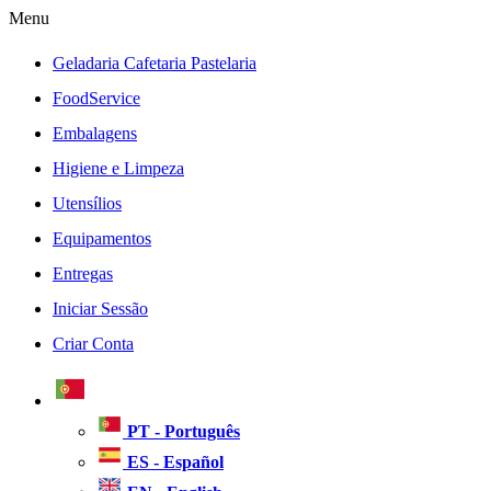
Menu
Geladaria Cafetaria Pastelaria
FoodService
Embalagens
Higiene e Limpeza
Utensílios
Equipamentos
Entregas
Iniciar Sessão
Criar Conta
PT - Português
ES - Español