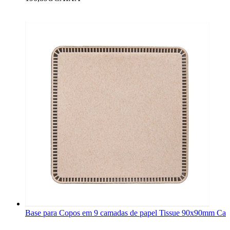
Base para Copos em 9 camadas de papel Tissue 90x90mm Cas