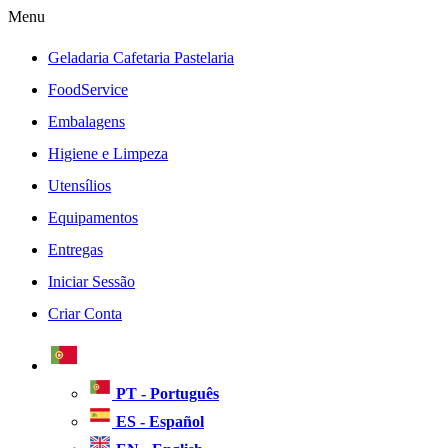
Menu
Geladaria Cafetaria Pastelaria
FoodService
Embalagens
Higiene e Limpeza
Utensílios
Equipamentos
Entregas
Iniciar Sessão
Criar Conta
PT - Português
ES - Español