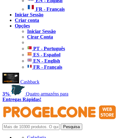
EN - English
FR - Français
Iniciar Sessão
Criar conta
Opções
Iniciar Sessão
Cirar Conta
PT - Português
ES - Español
EN - English
FR - Français
Cashback
3%
Quatro armazéns para
Entregas Rápidas!
Geladaria