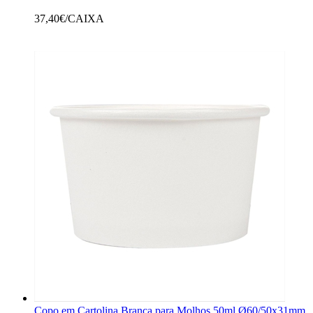
37,40
€/CAIXA
Copo em Cartolina Branca para Molhos 50ml Ø60/50x31mm 