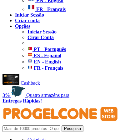
EN - English
FR - Français
Iniciar Sessão
Criar conta
Opções
Iniciar Sessão
Cirar Conta
PT - Português
ES - Español
EN - English
FR - Français
Cashback
3%
Quatro armazéns para
Entregas Rápidas!
Geladaria