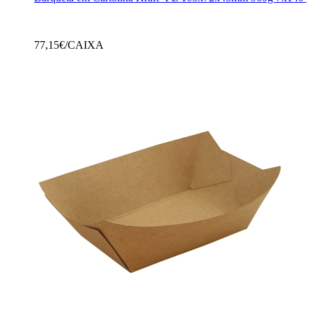
77,15
€/CAIXA