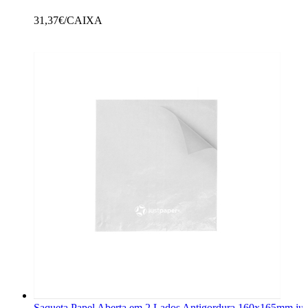
31,37
€/CAIXA
Saqueta Papel Aberta em 2 Lados Antigordura 160x165mm just