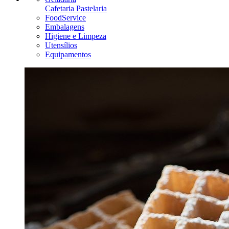
Cafetaria Pastelaria
FoodService
Embalagens
Higiene e Limpeza
Utensílios
Equipamentos