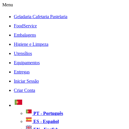
Menu
Geladaria Cafetaria Pastelaria
FoodService
Embalagens
Higiene e Limpeza
Utensílios
Equipamentos
Entregas
Iniciar Sessão
Criar Conta
PT - Português
ES - Español