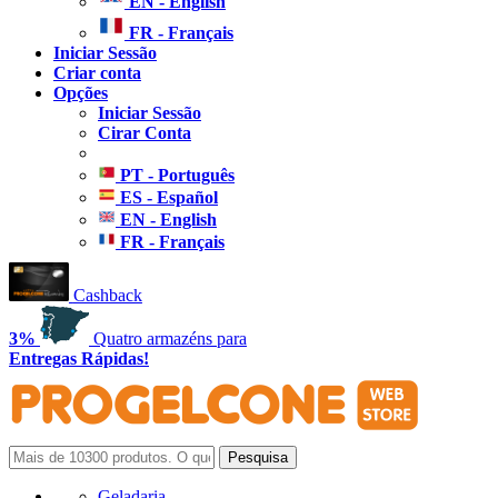
EN - English
FR - Français
Iniciar Sessão
Criar conta
Opções
Iniciar Sessão
Cirar Conta
PT - Português
ES - Español
EN - English
FR - Français
Cashback
3%
Quatro armazéns para
Entregas Rápidas!
Geladaria