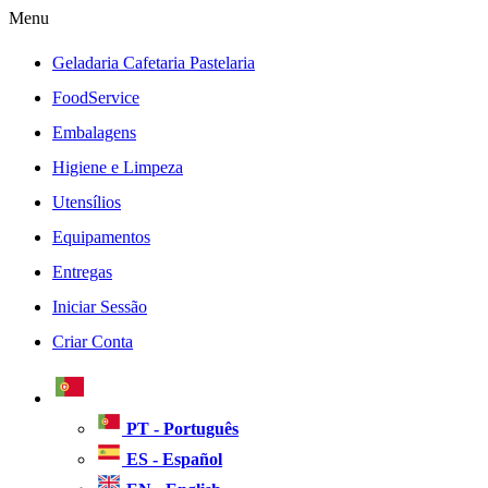
Menu
Geladaria Cafetaria Pastelaria
FoodService
Embalagens
Higiene e Limpeza
Utensílios
Equipamentos
Entregas
Iniciar Sessão
Criar Conta
PT - Português
ES - Español