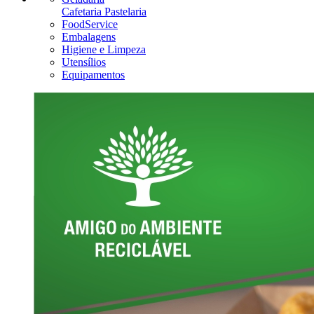
Cafetaria Pastelaria
FoodService
Embalagens
Higiene e Limpeza
Utensílios
Equipamentos