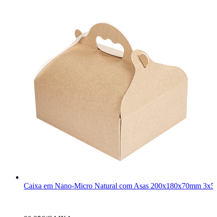
Caixa em Nano-Micro Natural com Asas 200x180x70mm 3x5