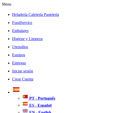
Menu
Heladería Cafetería Pastelería
FoodService
Embalajes
Higiene y Limpeza
Utensilios
Equipos
Entregas
Iniciar sesión
Crear Cuenta
PT - Português
ES - Español
EN - English