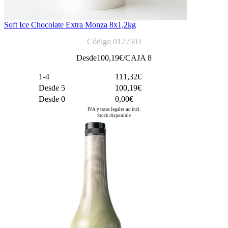
Soft Ice Chocolate Extra Monza 8x1,2kg
Código 0122503
Desde
100,19
€/CAJA 8
1-4
111,32€
Desde 5
100,19€
Desde 0
0,00€
IVA y tasas legales no incl.
Stock disponible