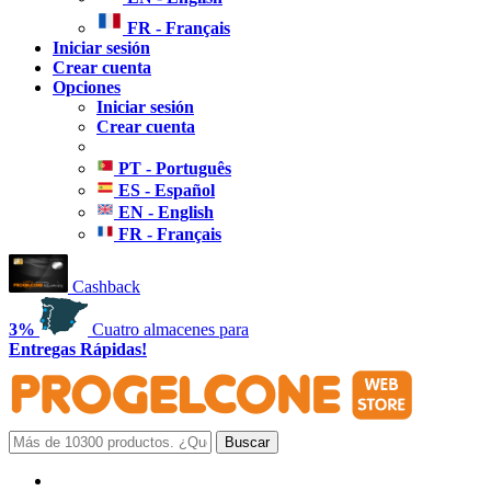
FR - Français
Iniciar sesión
Crear cuenta
Opciones
Iniciar sesión
Crear cuenta
PT - Português
ES - Español
EN - English
FR - Français
Cashback
3%
Cuatro almacenes para
Entregas Rápidas!