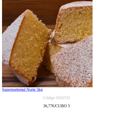
Supernortemul Norte 5kg
Código 0162535
36,77
€/CUBO 5