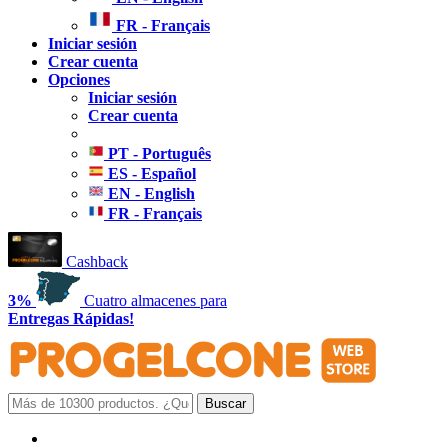
FR - Français
Iniciar sesión
Crear cuenta
Opciones
Iniciar sesión
Crear cuenta
PT - Português
ES - Español
EN - English
FR - Français
Cashback
3%
Cuatro almacenes para
Entregas Rápidas!