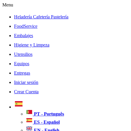
Menu
Heladería Cafetería Pastelería
FoodService
Embalajes
Higiene y Limpeza
Utensilios
Equipos
Entregas
Iniciar sesión
Crear Cuenta
PT - Português
ES - Español
EN - English