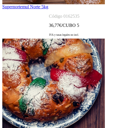
Supernortemul Norte 5kg
Código 0162535
36,77
€/CUBO 5
IVA y tasas legales no incl.