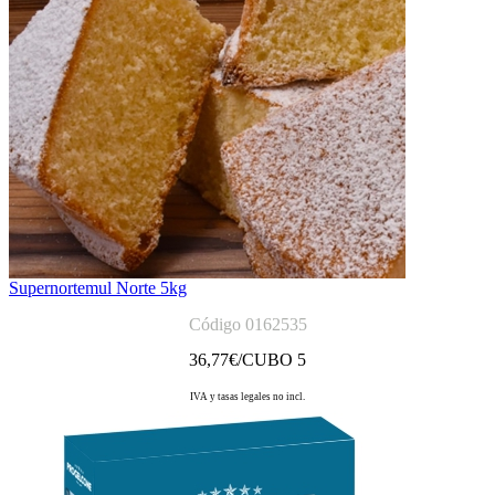
Supernortemul Norte 5kg
Código 0162535
36,77
€/CUBO 5
IVA y tasas legales no incl.