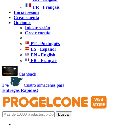
FR - Français
Iniciar sesión
Crear cuenta
Opciones
Iniciar sesión
Crear cuenta
PT - Português
ES - Español
EN - English
FR - Français
Cashback
3%
Cuatro almacenes para
Entregas Rápidas!