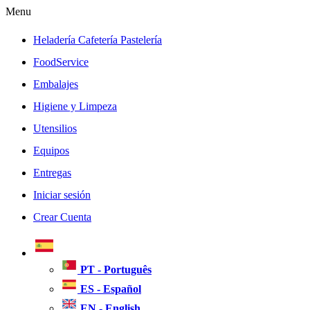
Menu
Heladería Cafetería Pastelería
FoodService
Embalajes
Higiene y Limpeza
Utensilios
Equipos
Entregas
Iniciar sesión
Crear Cuenta
PT - Português
ES - Español
EN - English