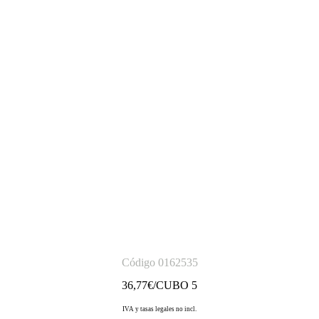
Código 0162535
36,77
€/CUBO 5
IVA y tasas legales no incl.