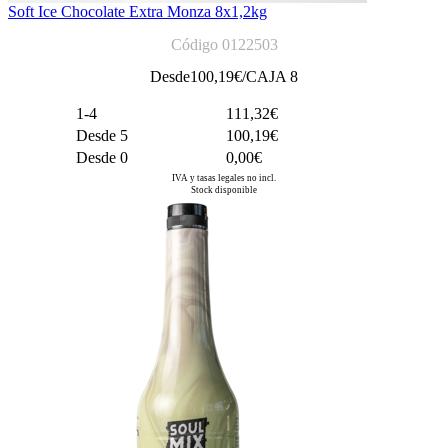
Soft Ice Chocolate Extra Monza 8x1,2kg
Código 0122503
Desde
100,19
€/CAJA 8
1-4
111,32€
Desde 5
100,19€
Desde 0
0,00€
IVA y tasas legales no incl.
Stock disponible