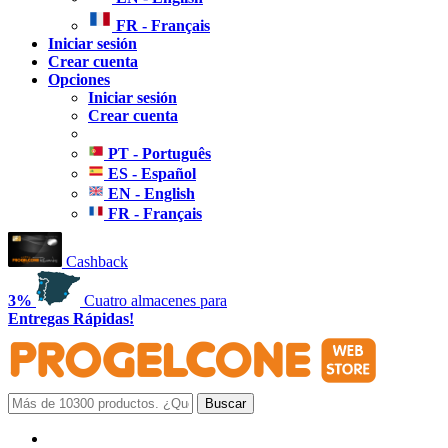
FR - Français
Iniciar sesión
Crear cuenta
Opciones
Iniciar sesión
Crear cuenta
PT - Português
ES - Español
EN - English
FR - Français
Cashback
3%
Cuatro almacenes para
Entregas Rápidas!