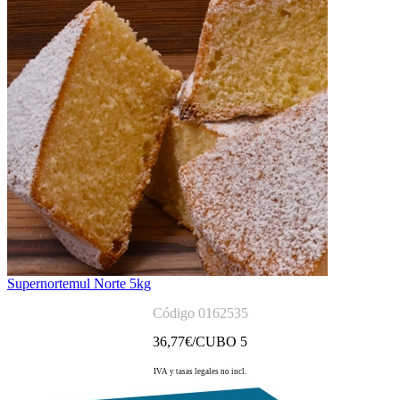
Supernortemul Norte 5kg
Código 0162535
36,77
€/CUBO 5
IVA y tasas legales no incl.