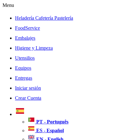
Menu
Heladería Cafetería Pastelería
FoodService
Embalajes
Higiene y Limpeza
Utensilios
Equipos
Entregas
Iniciar sesión
Crear Cuenta
PT - Português
ES - Español
EN - English