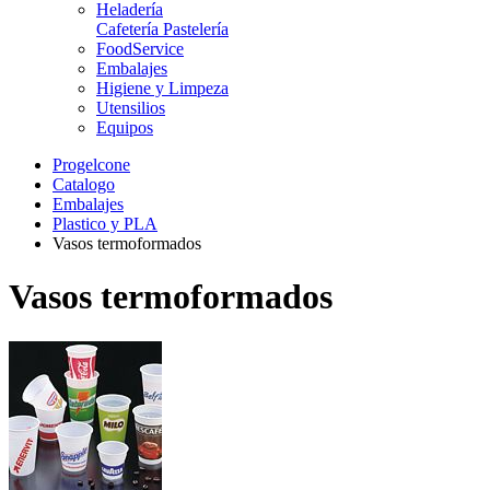
Heladería
Cafetería Pastelería
FoodService
Embalajes
Higiene y Limpeza
Utensilios
Equipos
Progelcone
Catalogo
Embalajes
Plastico y PLA
Vasos termoformados
Vasos termoformados