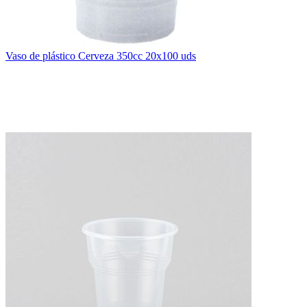
Vaso de plástico Cerveza 350cc 20x100 uds