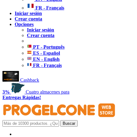
FR - Français
Iniciar sesión
Crear cuenta
Opciones
Iniciar sesión
Crear cuenta
PT - Português
ES - Español
EN - English
FR - Français
Cashback
3%
Cuatro almacenes para
Entregas Rápidas!