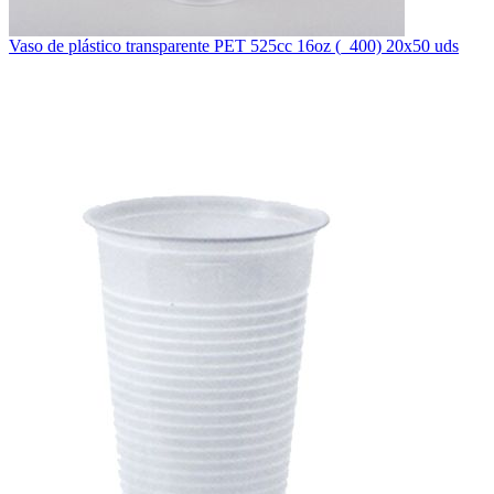
Vaso de plástico transparente PET 525cc 16oz (_400) 20x50 uds