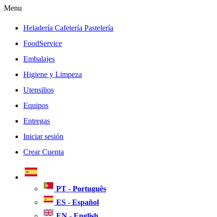
Menu
Heladería Cafetería Pastelería
FoodService
Embalajes
Higiene y Limpeza
Utensilios
Equipos
Entregas
Iniciar sesión
Crear Cuenta
PT - Português
ES - Español
EN - English