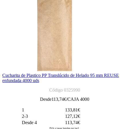
Cucharita de Plastico PP Translúcido de Helado 95 mm REUSE
enfundada 4000 uds
Código 0325990
Desde
113,74
€/CAJA 4000
1
133,81€
2-3
127,12€
Desde 4
113,74€
IVA y tasas legales no incl.