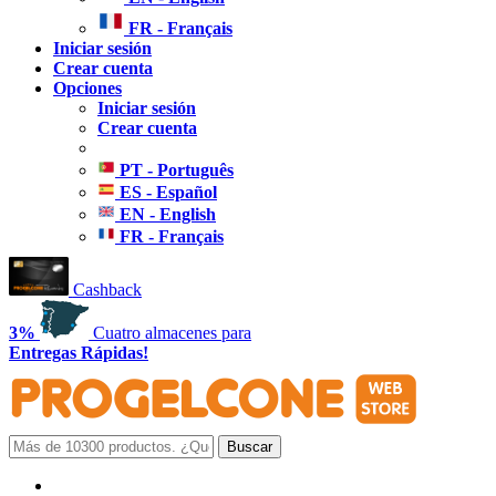
FR - Français
Iniciar sesión
Crear cuenta
Opciones
Iniciar sesión
Crear cuenta
PT - Português
ES - Español
EN - English
FR - Français
Cashback
3%
Cuatro almacenes para
Entregas Rápidas!