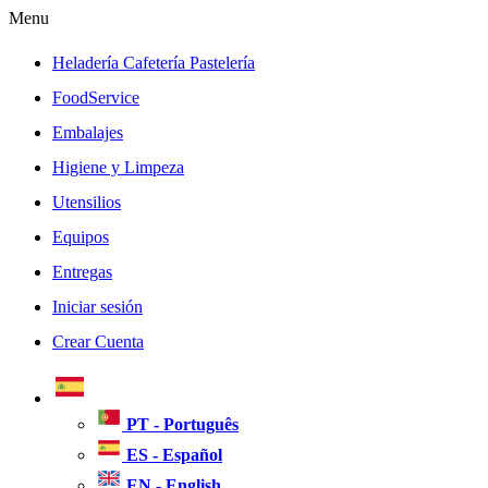
Menu
Heladería Cafetería Pastelería
FoodService
Embalajes
Higiene y Limpeza
Utensilios
Equipos
Entregas
Iniciar sesión
Crear Cuenta
PT - Português
ES - Español
EN - English