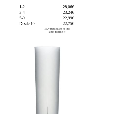
1-2
28,06€
3-4
23,24€
5-9
22,99€
Desde 10
22,75€
IVA y tasas legales no incl.
Stock disponible