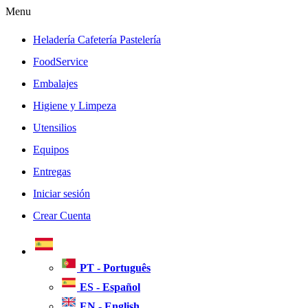
Menu
Heladería Cafetería Pastelería
FoodService
Embalajes
Higiene y Limpeza
Utensilios
Equipos
Entregas
Iniciar sesión
Crear Cuenta
PT - Português
ES - Español
EN - English