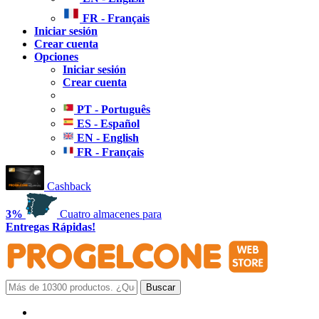
FR - Français
Iniciar sesión
Crear cuenta
Opciones
Iniciar sesión
Crear cuenta
PT - Português
ES - Español
EN - English
FR - Français
Cashback
3%
Cuatro almacenes para
Entregas Rápidas!