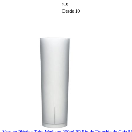
5-9
Desde 10
Vaso en Plástico Tubo Mediano 200ml PP Rígido Translúcido Caja 5