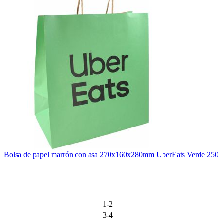
Bolsa de papel marrón con asa 270x160x280mm UberEats Verde 25
1-2
3-4