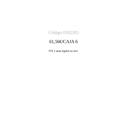
Código 0502205
61,56
€/CAJA 6
IVA y tasas legales no incl.