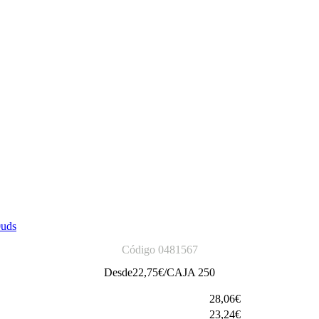
0uds
Código 0481567
Desde
22,75
€/CAJA 250
28,06€
23,24€