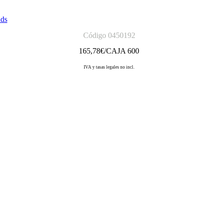
uds
Código 0450192
165,78
€/CAJA 600
IVA y tasas legales no incl.