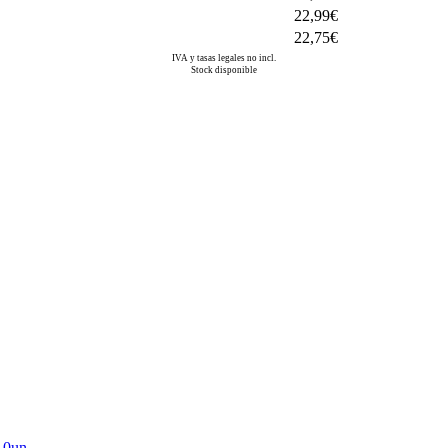
22,99€
22,75€
IVA y tasas legales no incl.
Stock disponible
10un