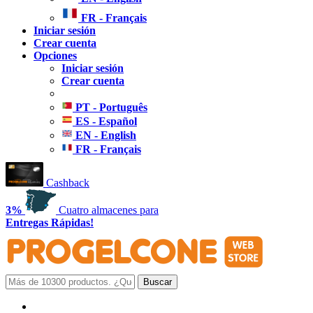
FR - Français
Iniciar sesión
Crear cuenta
Opciones
Iniciar sesión
Crear cuenta
PT - Português
ES - Español
EN - English
FR - Français
Cashback
3%
Cuatro almacenes para
Entregas Rápidas!