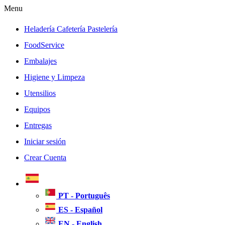
Menu
Heladería Cafetería Pastelería
FoodService
Embalajes
Higiene y Limpeza
Utensilios
Equipos
Entregas
Iniciar sesión
Crear Cuenta
PT - Português
ES - Español
EN - English