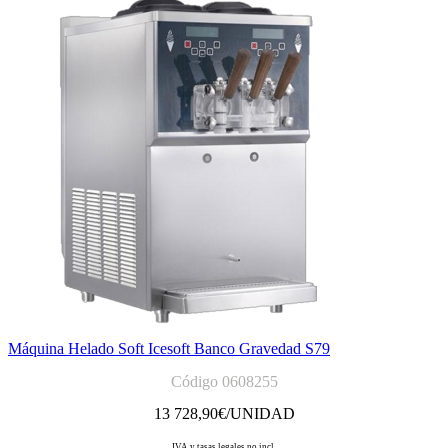
Máquina Helado Soft Icesoft Banco Gravedad S79
Código 0608255
13 728,90
€/UNIDAD
IVA y tasas legales no incl.