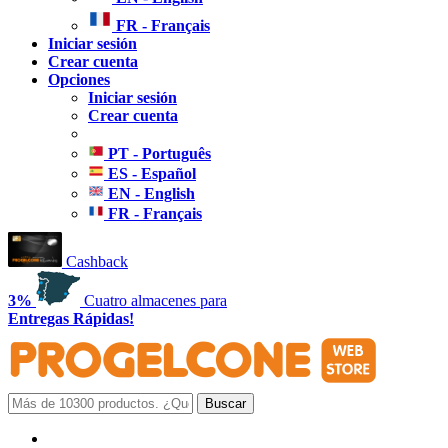
FR - Français
Iniciar sesión
Crear cuenta
Opciones
Iniciar sesión
Crear cuenta
PT - Português
ES - Español
EN - English
FR - Français
Cashback
3%
Cuatro almacenes para
Entregas Rápidas!