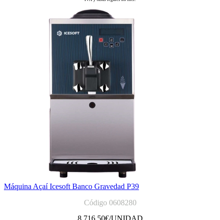
Máquina Açaí Icesoft Banco Gravedad P39
Código 0608280
8 716,50
€/UNIDAD