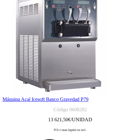
Máquina Açaí Icesoft Banco Gravedad P79
Código 0608282
13 621,50
€/UNIDAD
IVA y tasas legales no incl.