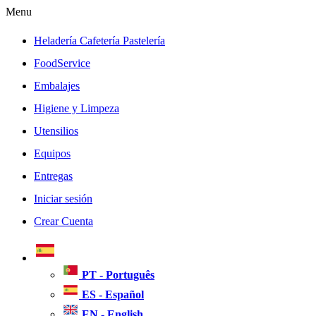
Menu
Heladería Cafetería Pastelería
FoodService
Embalajes
Higiene y Limpeza
Utensilios
Equipos
Entregas
Iniciar sesión
Crear Cuenta
PT - Português
ES - Español
EN - English