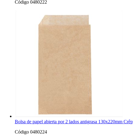
Código 0480222
Bolsa de papel abierta por 2 lados antigrasa 130x220mm Crêpes
Código 0480224