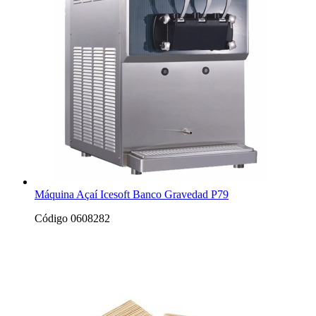
Máquina Açaí Icesoft Banco Gravedad P79
Código 0608282