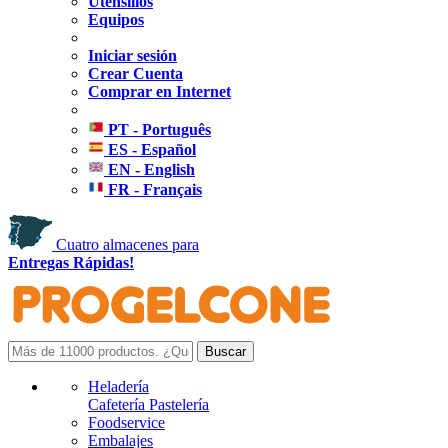
Utensilios
Equipos
Iniciar sesión
Crear Cuenta
Comprar en Internet
PT - Português
ES - Español
EN - English
FR - Français
Cuatro almacenes para
Entregas Rápidas!
Heladería
Cafetería Pastelería
Foodservice
Embalajes