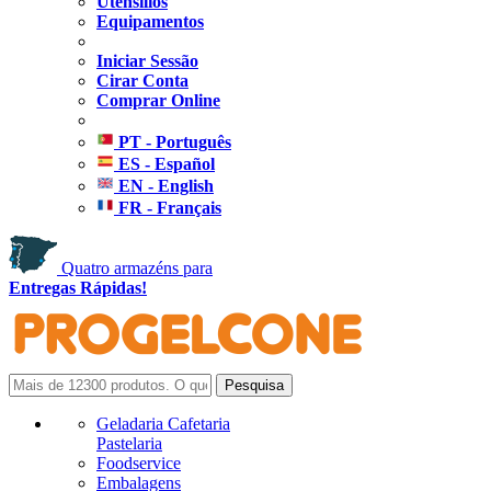
Utensílios
Equipamentos
Iniciar Sessão
Cirar Conta
Comprar Online
PT - Português
ES - Español
EN - English
FR - Français
Quatro armazéns para
Entregas Rápidas!
Geladaria Cafetaria
Pastelaria
Foodservice
Embalagens