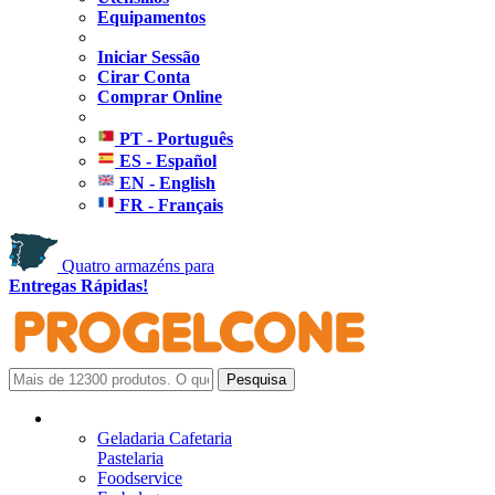
Equipamentos
Iniciar Sessão
Cirar Conta
Comprar Online
PT - Português
ES - Español
EN - English
FR - Français
Quatro armazéns para
Entregas Rápidas!
Geladaria Cafetaria
Pastelaria
Foodservice