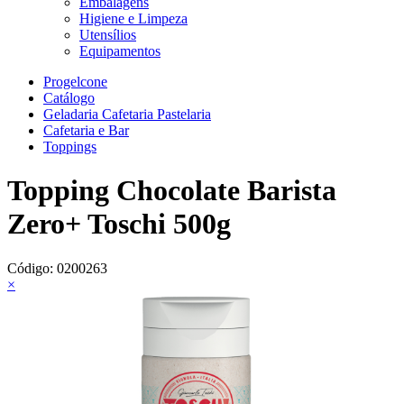
Embalagens
Higiene e Limpeza
Utensílios
Equipamentos
Progelcone
Catálogo
Geladaria Cafetaria Pastelaria
Cafetaria e Bar
Toppings
Topping Chocolate Barista
Zero+ Toschi 500g
Código:
0200263
×