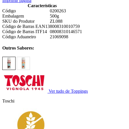
Imprimir página
Características
Código
0200263
Embalagem
500g
SKU do Produtor
ZL088
Código de Barras EAN13
8008310010759
Código de Barras ITF14
08008310146571
Código Aduaneiro
21069098
Outros Sabores:
Ver tudo de Toppings
Toschi