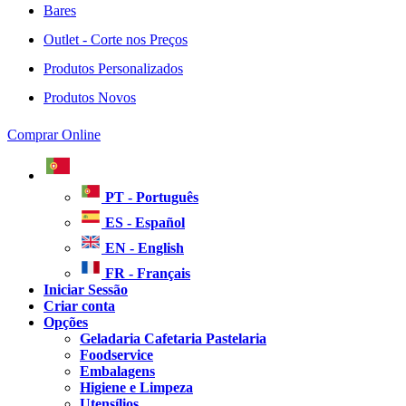
Bares
Outlet - Corte nos Preços
Produtos Personalizados
Produtos Novos
Comprar Online
PT - Português
ES - Español
EN - English
FR - Français
Iniciar Sessão
Criar conta
Opções
Geladaria Cafetaria Pastelaria
Foodservice
Embalagens
Higiene e Limpeza
Utensílios