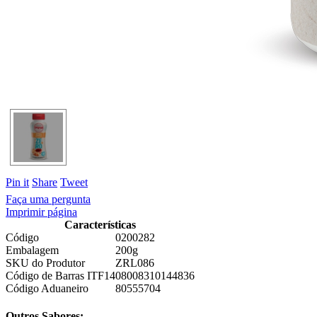
Pin it
Share
Tweet
Faça uma pergunta
Imprimir página
Características
Código
0200282
Embalagem
200g
SKU do Produtor
ZRL086
Código de Barras ITF14
08008310144836
Código Aduaneiro
80555704
Outros Sabores: