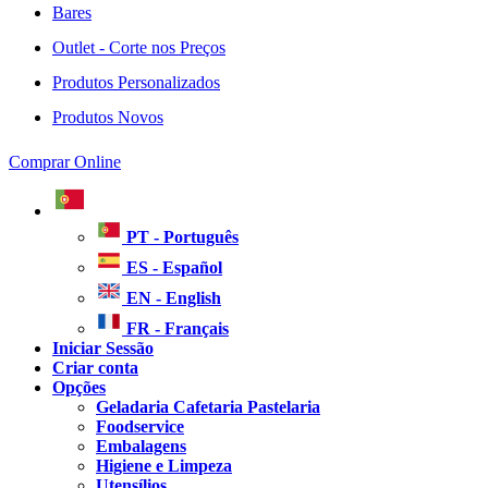
Bares
Outlet - Corte nos Preços
Produtos Personalizados
Produtos Novos
Comprar Online
PT - Português
ES - Español
EN - English
FR - Français
Iniciar Sessão
Criar conta
Opções
Geladaria Cafetaria Pastelaria
Foodservice
Embalagens
Higiene e Limpeza
Utensílios