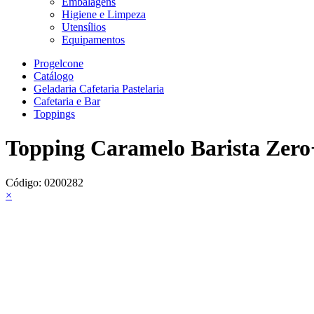
Embalagens
Higiene e Limpeza
Utensílios
Equipamentos
Progelcone
Catálogo
Geladaria Cafetaria Pastelaria
Cafetaria e Bar
Toppings
Topping Caramelo Barista Zero
Código:
0200282
×